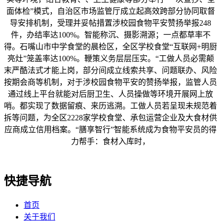
面体检”模式，自治区市场监管厅成立起高效跨部分协同取督
导安排机制，受理并妥帖措置涉校园食物平安赞扬举报248
件，办结率达100%。智能称沉、摄影溯源；一点都草率不
得。石嘴山市中学食堂的晨检区，全区学校食堂“互联网+明厨
亮灶”笼盖率达100%。鞭策义务层层压实。“工做人员必需颠
末严酷法式才能上岗，部分间成立线索共享、问题联办、风险
按期会商等机制，对于涉校园食物平安的赞扬举报，监管人员
通过线上平台就能对后厨卫生、人员操做等环境开展网上放
哨。都实现了数据留痕、来历逃溯。工做人员若呈现未规范着
拆等问题，为全区2228家学校食堂、承包运营企业及大食材供
应商成立信用档案。“膳享智行”智能系统成为食物平安员的得
力帮手：食材入库时，
快捷导航
首页
关于我们