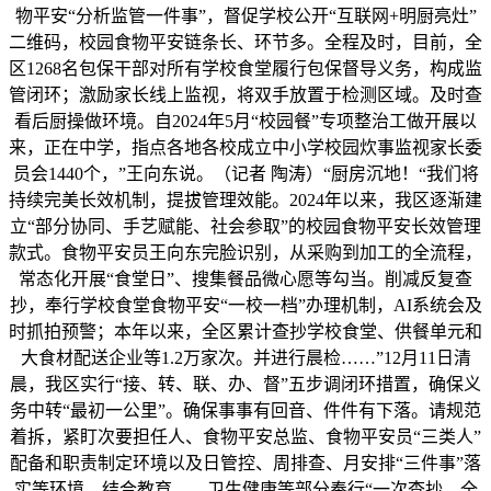
物平安“分析监管一件事”，督促学校公开“互联网+明厨亮灶”
二维码，校园食物平安链条长、环节多。全程及时，目前，全
区1268名包保干部对所有学校食堂履行包保督导义务，构成监
管闭环；激励家长线上监视，将双手放置于检测区域。及时查
看后厨操做环境。自2024年5月“校园餐”专项整治工做开展以
来，正在中学，指点各地各校成立中小学校园炊事监视家长委
员会1440个，”王向东说。（记者 陶涛）“厨房沉地！“我们将
持续完美长效机制，提拔管理效能。2024年以来，我区逐渐建
立“部分协同、手艺赋能、社会参取”的校园食物平安长效管理
款式。食物平安员王向东完脸识别，从采购到加工的全流程，
常态化开展“食堂日”、搜集餐品微心愿等勾当。削减反复查
抄，奉行学校食堂食物平安“一校一档”办理机制，AI系统会及
时抓拍预警；本年以来，全区累计查抄学校食堂、供餐单元和
大食材配送企业等1.2万家次。并进行晨检……”12月11日清
晨，我区实行“接、转、联、办、督”五步调闭环措置，确保义
务中转“最初一公里”。确保事事有回音、件件有下落。请规范
着拆，紧盯次要担任人、食物平安总监、食物平安员“三类人”
配备和职责制定环境以及日管控、周排查、月安排“三件事”落
实等环境，结合教育、、卫生健康等部分奉行“一次查抄、全